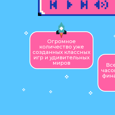
Огромное
количество уже
созданных классных
игр и удивительных
миров
Вс
часо
фина