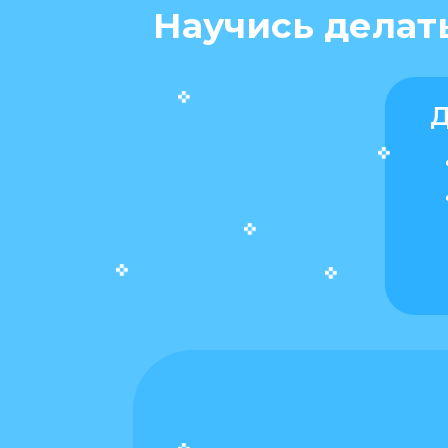
Научись делат
Д