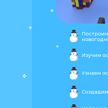
Построим
новогодн
Изучим о
Узнаем о
Создадим