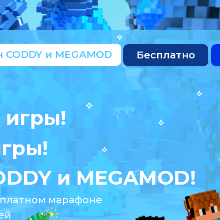
н CODDY и MEGAMOD
Бесплатно
 игры!
игры!
CODDY и MEGAMOD!
сплатном марафоне
ей