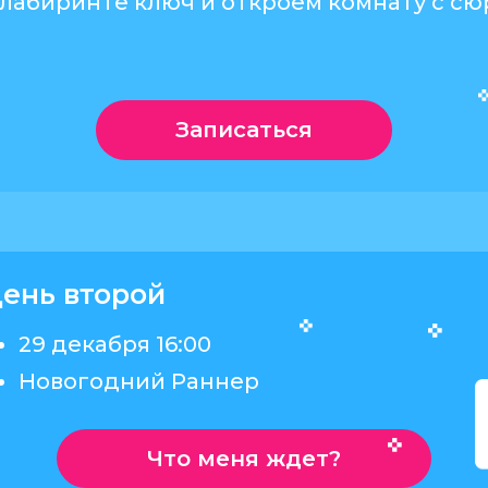
 лабиринте ключ и откроем комнату с с
Записаться
ень второй
29 декабря 16:00
Новогодний Раннер
Что меня ждет?