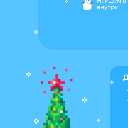
Найдем в
внутри
Д